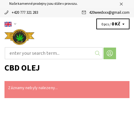
Naše kamenné prodejny jsou stále v provozu.
+420 777 321 283
420weedxxx
@
gmail.com
0 Kč
0 pcs /
CBD OLEJ
Záznamy nebyly nalezeny...