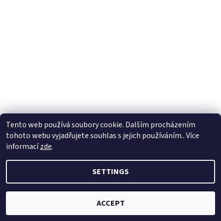
Tento web používá soubory cookie. Dalším procházením
tohoto webu vyjadřujete souhlas s jejich používáním.. Více
informací
zde
.
2026 © Weed Shop, all rights reserved.
Created by Shoptet
SETTINGS
ACCEPT