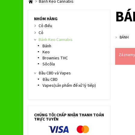
Bánh Kẹo Cannabis
BÁ
NHÓM HÀNG
Cỏ điếu
Cỏ
BÁNH
Bánh Kẹo Cannabis
Bánh
Kẹo
Záznamy 
Brownies THC
Sôcôla
Đầu CBD và Vapes
Đầu CBD
Vapes(sản phẩm để xử lý tiếp)
CHÚNG TÔI CHẤP NHẬN THANH TOÁN
TRỰC TUYẾN