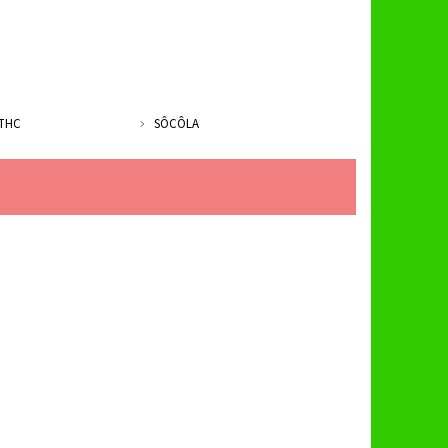
THC
SÔCÔLA