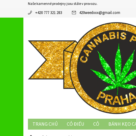
Naše kamenné prodejny jsou stále v provozu.
+420 777 321 283
420weedxxx
@
gmail.com
TRANG CHỦ
CỎ ĐIẾU
CỎ
BÁNH KẸO C